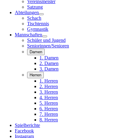
Vereinsmeister
Satzung
Abteilungen
Schach
Tischtennis
Gymnastik
Mannschaften
Schüler und Jugend
Seniorinnen/Senioren
Damen
1. Damen
2. Damen
3. Damen
Herren
1. Herren
2. Herren
3. Herren
4. Herren
5. Herren
6. Herren
7. Herren
8. Herren
Spielberichte
Facebook
Instagram