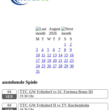
August
2026
M
T
W
T
F
S
S
1
2
3
4
5
6
7
8
9
10
11
12
13
14
15
16
17
18
19
20
21
22
23
24
25
26
27
28
29
30
31
anstehende Spiele
04
TTC GW Fritzdorf vs SC Fortuna Bonn III
19:30
Uhr
SEP.
04
TTC GW Fritzdorf II vs TV Kuchenheim
19:30
Uhr