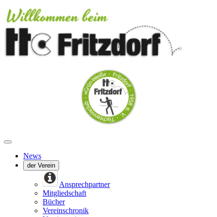
News
der Verein
Ansprechpartner
Mitgliedschaft
Bücher
Vereinschronik