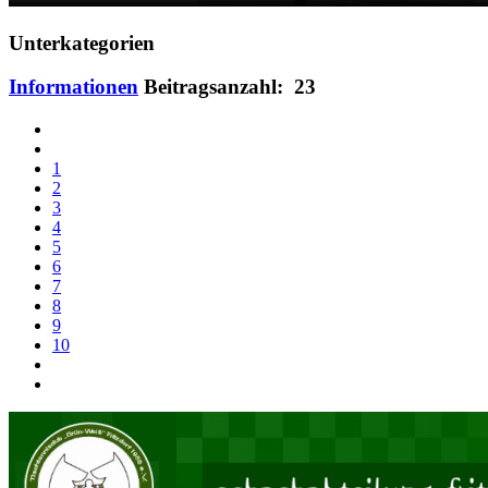
Unterkategorien
Informationen
Beitragsanzahl: 23
1
2
3
4
5
6
7
8
9
10