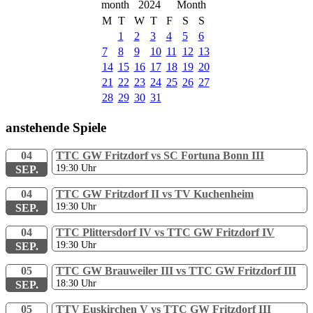
2024
M
T
W
T
F
S
S
1
2
3
4
5
6
7
8
9
10
11
12
13
14
15
16
17
18
19
20
21
22
23
24
25
26
27
28
29
30
31
anstehende Spiele
04
TTC GW Fritzdorf vs SC Fortuna Bonn III
19:30
Uhr
SEP.
04
TTC GW Fritzdorf II vs TV Kuchenheim
19:30
Uhr
SEP.
04
TTC Plittersdorf IV vs TTC GW Fritzdorf IV
19:30
Uhr
SEP.
05
TTC GW Brauweiler III vs TTC GW Fritzdorf III
18:30
Uhr
SEP.
05
TTV Euskirchen V vs TTC GW Fritzdorf III