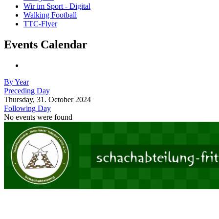
Wir im Sport - Digital
Walking Football
TTC-Flyer
Events Calendar
By Year
Preceding Day
Thursday, 31. October 2024
Following Day
No events were found