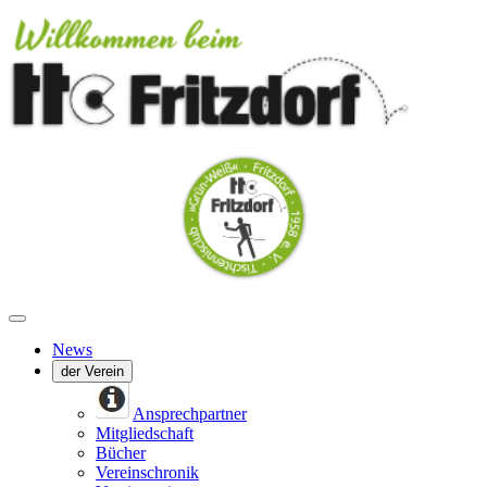
News
der Verein
Ansprechpartner
Mitgliedschaft
Bücher
Vereinschronik