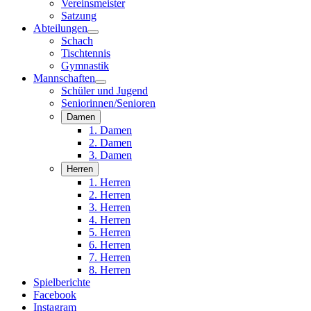
Vereinsmeister
Satzung
Abteilungen
Schach
Tischtennis
Gymnastik
Mannschaften
Schüler und Jugend
Seniorinnen/Senioren
Damen
1. Damen
2. Damen
3. Damen
Herren
1. Herren
2. Herren
3. Herren
4. Herren
5. Herren
6. Herren
7. Herren
8. Herren
Spielberichte
Facebook
Instagram