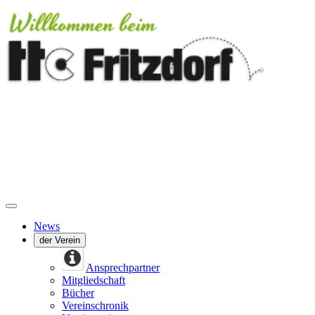
News
der Verein
Ansprechpartner
Mitgliedschaft
Bücher
Vereinschronik