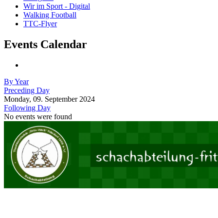
Wir im Sport - Digital
Walking Football
TTC-Flyer
Events Calendar
By Year
Preceding Day
Monday, 09. September 2024
Following Day
No events were found