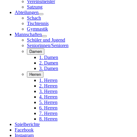
Vereinsmeister
Satzung
Abteilungen
Schach
Tischtennis
Gymnastik
Mannschaften
Schüler und Jugend
Seniorinnen/Senioren
Damen
1. Damen
2. Damen
3. Damen
Herren
1. Herren
2. Herren
3. Herren
4. Herren
5. Herren
6. Herren
7. Herren
8. Herren
Spielberichte
Facebook
Instagram