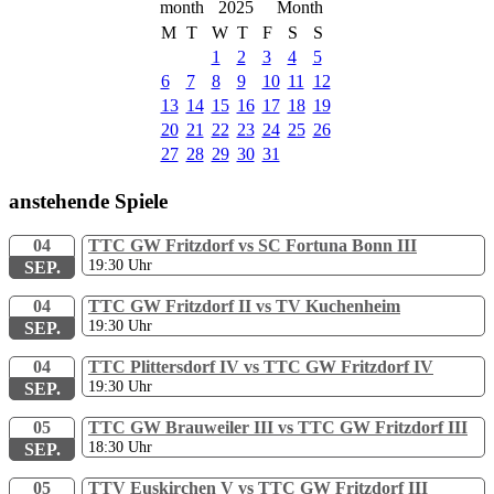
2025
M
T
W
T
F
S
S
1
2
3
4
5
6
7
8
9
10
11
12
13
14
15
16
17
18
19
20
21
22
23
24
25
26
27
28
29
30
31
anstehende Spiele
04
TTC GW Fritzdorf vs SC Fortuna Bonn III
19:30
Uhr
SEP.
04
TTC GW Fritzdorf II vs TV Kuchenheim
19:30
Uhr
SEP.
04
TTC Plittersdorf IV vs TTC GW Fritzdorf IV
19:30
Uhr
SEP.
05
TTC GW Brauweiler III vs TTC GW Fritzdorf III
18:30
Uhr
SEP.
05
TTV Euskirchen V vs TTC GW Fritzdorf III