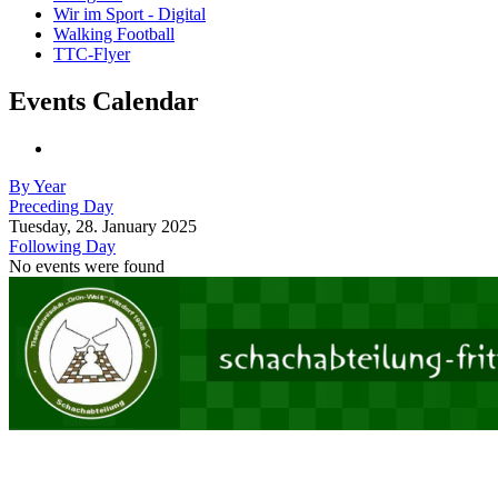
Wir im Sport - Digital
Walking Football
TTC-Flyer
Events Calendar
By Year
Preceding Day
Tuesday, 28. January 2025
Following Day
No events were found