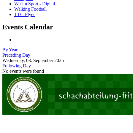
Wir im Sport - Digital
Walking Football
TTC-Flyer
Events Calendar
By Year
Preceding Day
Wednesday, 03. September 2025
Following Day
No events were found