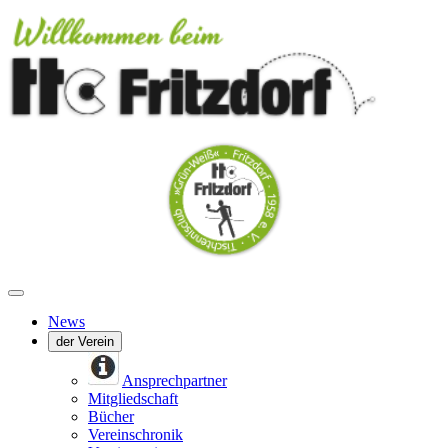
News
der Verein
Ansprechpartner
Mitgliedschaft
Bücher
Vereinschronik