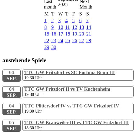
2025
M
T
W
T
F
S
S
1
2
3
4
5
6
7
8
9
10
11
12
13
14
15
16
17
18
19
20
21
22
23
24
25
26
27
28
29
30
anstehende Spiele
04
TTC GW Fritzdorf vs SC Fortuna Bonn III
19:30
Uhr
SEP.
04
TTC GW Fritzdorf II vs TV Kuchenheim
19:30
Uhr
SEP.
04
TTC Plittersdorf IV vs TTC GW Fritzdorf IV
19:30
Uhr
SEP.
05
TTC GW Brauweiler III vs TTC GW Fritzdorf III
18:30
Uhr
SEP.