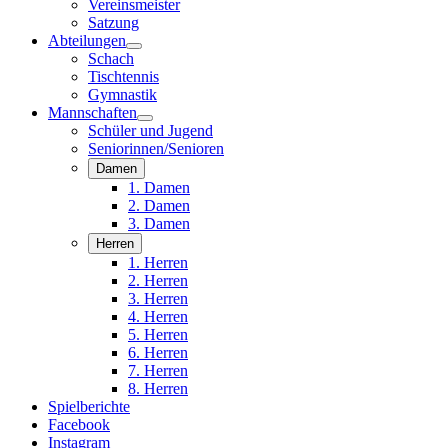
Vereinsmeister
Satzung
Abteilungen
Schach
Tischtennis
Gymnastik
Mannschaften
Schüler und Jugend
Seniorinnen/Senioren
Damen
1. Damen
2. Damen
3. Damen
Herren
1. Herren
2. Herren
3. Herren
4. Herren
5. Herren
6. Herren
7. Herren
8. Herren
Spielberichte
Facebook
Instagram