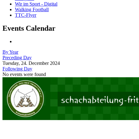
Wir im Sport - Digital
Walking Football
TTC-Flyer
Events Calendar
By Year
Preceding Day
Tuesday, 24. December 2024
Following Day
No events were found