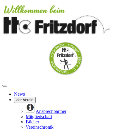
News
der Verein
Ansprechpartner
Mitgliedschaft
Bücher
Vereinschronik