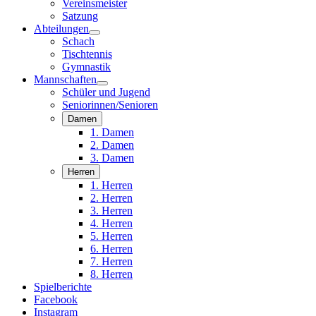
Vereinsmeister
Satzung
Abteilungen
Schach
Tischtennis
Gymnastik
Mannschaften
Schüler und Jugend
Seniorinnen/Senioren
Damen
1. Damen
2. Damen
3. Damen
Herren
1. Herren
2. Herren
3. Herren
4. Herren
5. Herren
6. Herren
7. Herren
8. Herren
Spielberichte
Facebook
Instagram