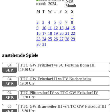
2024
M
T
W
T
F
S
S
1
2
3
4
5
6
7
8
9
10
11
12
13
14
15
16
17
18
19
20
21
22
23
24
25
26
27
28
29
30
31
anstehende Spiele
04
TTC GW Fritzdorf vs SC Fortuna Bonn III
19:30
Uhr
SEP.
04
TTC GW Fritzdorf II vs TV Kuchenheim
19:30
Uhr
SEP.
04
TTC Plittersdorf IV vs TTC GW Fritzdorf IV
19:30
Uhr
SEP.
05
TTC GW Brauweiler III vs TTC GW Fritzdorf III
18:30
Uhr
SEP.