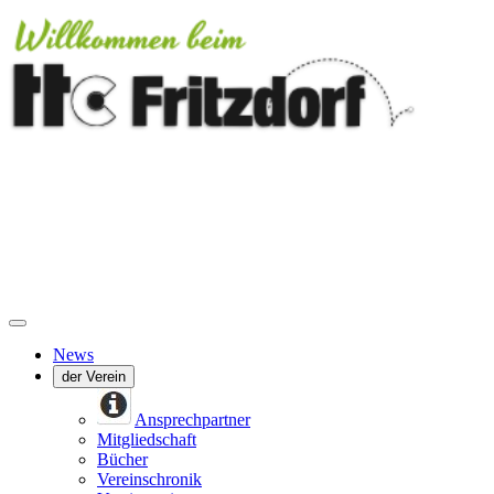
News
der Verein
Ansprechpartner
Mitgliedschaft
Bücher
Vereinschronik