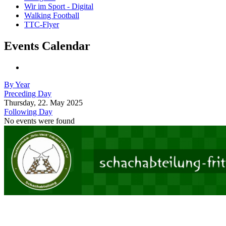
Wir im Sport - Digital
Walking Football
TTC-Flyer
Events Calendar
By Year
Preceding Day
Thursday, 22. May 2025
Following Day
No events were found