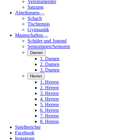
Vereinsmeister
Satzung
Abteilungen
Schach
Tischtennis
Gymnastik
Mannschaften
Schüler und Jugend
Seniorinnen/Senioren
Damen
1. Damen
2. Damen
3. Damen
Herren
1. Herren
2. Herren
3. Herren
4. Herren
5. Herren
6. Herren
7. Herren
8. Herren
Spielberichte
Facebook
Instagram