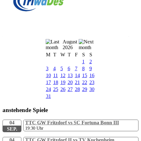
August
2026
M
T
W
T
F
S
S
1
2
3
4
5
6
7
8
9
10
11
12
13
14
15
16
17
18
19
20
21
22
23
24
25
26
27
28
29
30
31
anstehende Spiele
04
TTC GW Fritzdorf vs SC Fortuna Bonn III
19:30
Uhr
SEP.
04
TTC GW Fritzdorf II vs TV Kuchenheim