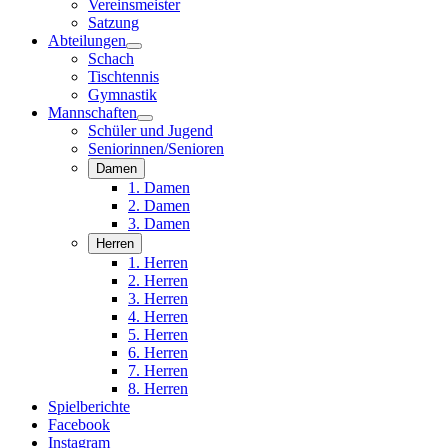
Vereinsmeister
Satzung
Abteilungen
Schach
Tischtennis
Gymnastik
Mannschaften
Schüler und Jugend
Seniorinnen/Senioren
Damen
1. Damen
2. Damen
3. Damen
Herren
1. Herren
2. Herren
3. Herren
4. Herren
5. Herren
6. Herren
7. Herren
8. Herren
Spielberichte
Facebook
Instagram