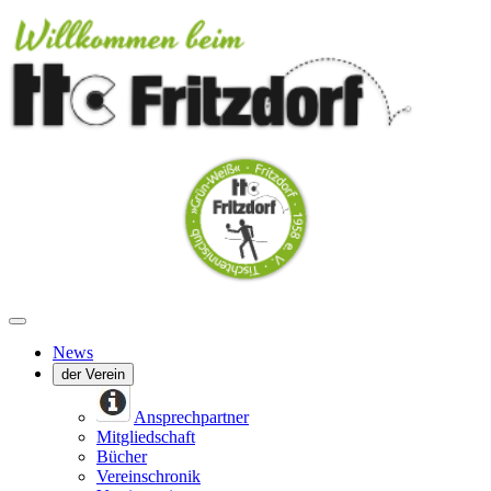
News
der Verein
Ansprechpartner
Mitgliedschaft
Bücher
Vereinschronik