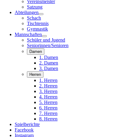
Vereinsmeister
Satzung
Abteilungen
Schach
Tischtennis
Gymnastik
Mannschaften
Schüler und Jugend
Seniorinnen/Senioren
Damen
1. Damen
2. Damen
3. Damen
Herren
1. Herren
2. Herren
3. Herren
4. Herren
5. Herren
6. Herren
7. Herren
8. Herren
Spielberichte
Facebook
Instagram