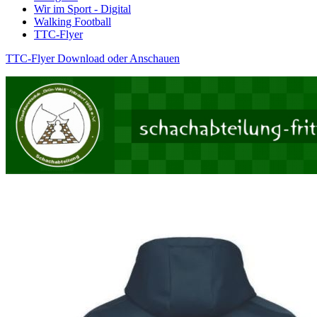
Wir im Sport - Digital
Walking Football
TTC-Flyer
TTC-Flyer Download oder Anschauen