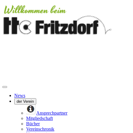
News
der Verein
Ansprechpartner
Mitgliedschaft
Bücher
Vereinschronik