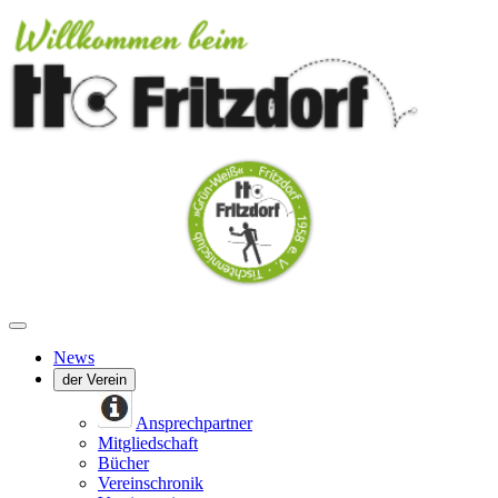
News
der Verein
Ansprechpartner
Mitgliedschaft
Bücher
Vereinschronik