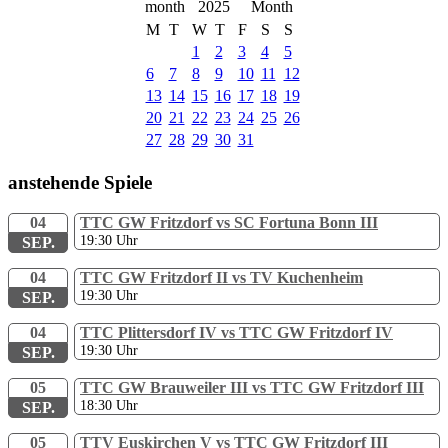
2025
M
T
W
T
F
S
S
1
2
3
4
5
6
7
8
9
10
11
12
13
14
15
16
17
18
19
20
21
22
23
24
25
26
27
28
29
30
31
anstehende Spiele
04
TTC GW Fritzdorf vs SC Fortuna Bonn III
19:30
Uhr
SEP.
04
TTC GW Fritzdorf II vs TV Kuchenheim
19:30
Uhr
SEP.
04
TTC Plittersdorf IV vs TTC GW Fritzdorf IV
19:30
Uhr
SEP.
05
TTC GW Brauweiler III vs TTC GW Fritzdorf III
18:30
Uhr
SEP.
05
TTV Euskirchen V vs TTC GW Fritzdorf III