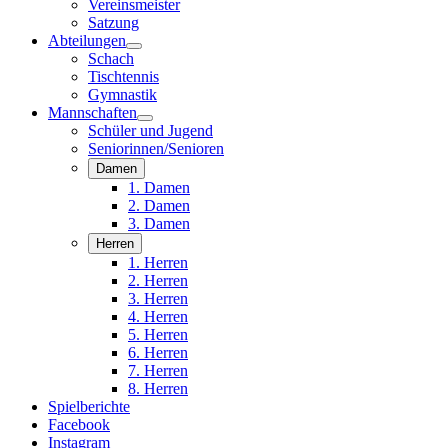
Vereinsmeister
Satzung
Abteilungen
Schach
Tischtennis
Gymnastik
Mannschaften
Schüler und Jugend
Seniorinnen/Senioren
Damen
1. Damen
2. Damen
3. Damen
Herren
1. Herren
2. Herren
3. Herren
4. Herren
5. Herren
6. Herren
7. Herren
8. Herren
Spielberichte
Facebook
Instagram