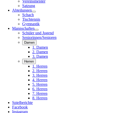
Vereinsmeister
Satzung
Abteilungen
Schach
Tischtennis
Gymnastik
Mannschaften
Schüler und Jugend
Seniorinnen/Senioren
Damen
1. Damen
2. Damen
3. Damen
Herren
1. Herren
2. Herren
3. Herren
4. Herren
5. Herren
6. Herren
7. Herren
8. Herren
Spielberichte
Facebook
Instagram