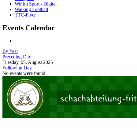
Wir im Sport - Digital
Walking Football
TTC-Flyer
Events Calendar
By Year
Preceding Day
Tuesday, 05. August 2025
Following Day
No events were found