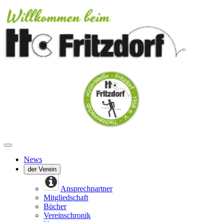
News
der Verein
Ansprechpartner
Mitgliedschaft
Bücher
Vereinschronik