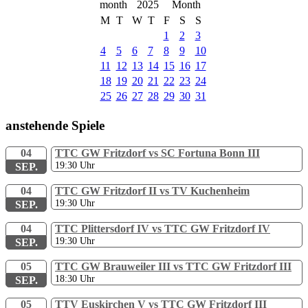
2025
M
T
W
T
F
S
S
1
2
3
4
5
6
7
8
9
10
11
12
13
14
15
16
17
18
19
20
21
22
23
24
25
26
27
28
29
30
31
anstehende Spiele
04
TTC GW Fritzdorf vs SC Fortuna Bonn III
19:30
Uhr
SEP.
04
TTC GW Fritzdorf II vs TV Kuchenheim
19:30
Uhr
SEP.
04
TTC Plittersdorf IV vs TTC GW Fritzdorf IV
19:30
Uhr
SEP.
05
TTC GW Brauweiler III vs TTC GW Fritzdorf III
18:30
Uhr
SEP.
05
TTV Euskirchen V vs TTC GW Fritzdorf III